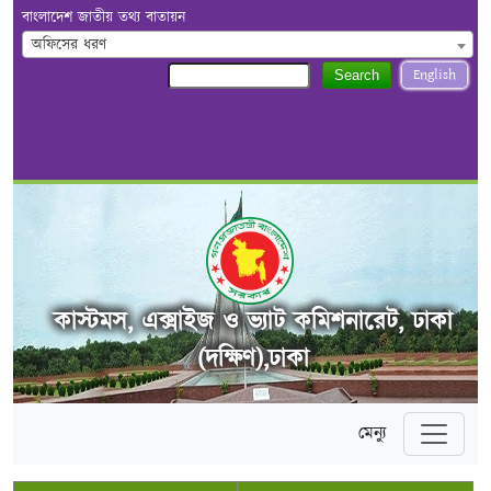
বাংলাদেশ জাতীয় তথ্য বাতায়ন
অফিসের ধরণ
English
Search
কাস্টমস, এক্সাইজ ও ভ্যাট কমিশনারেট, ঢাকা
(দক্ষিণ),ঢাকা
মেন্যু