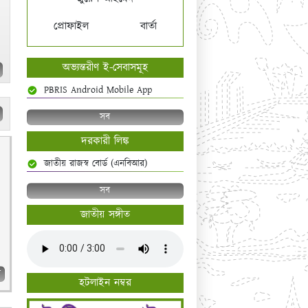
প্রোফাইল
বার্তা
অভ্যন্তরীণ ই-সেবাসমূহ
PBRIS Android Mobile App
সব
দরকারী লিঙ্ক
জাতীয় রাজস্ব বোর্ড (এনবিআর)
সব
জাতীয় সঙ্গীত
ব
হটলাইন নম্বর