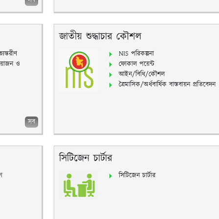
সব
জাতীয় শুদ্ধাচার কৌশল
যন্তরীণ
NIS পরিকল্পনা
য়োজন ও
ফোকাল পয়েন্ট
আইন/বিধি/কৌশল
ত্রৈমাসিক/অর্ধবার্ষিক বাস্তবায়ন প্রতিবেদন
সব
সিটিজেন চার্টার
গ
সিটিজেন চার্টার