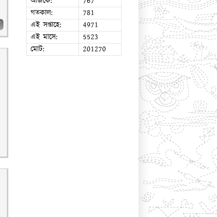
আজকে:
767
গতকাল:
781
এই সপ্তাহে:
4971
ব
এই মাসে:
5523
মোট:
201270