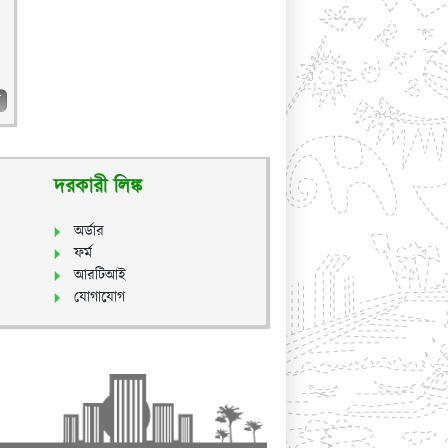
ব
দরকারী লিঙ্ক
অর্ডার
ফর্ম
আরটিআই
যোগাযোগ