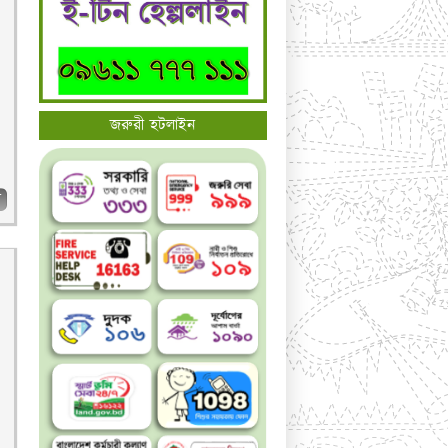
জরুরী হটলাইন
ব