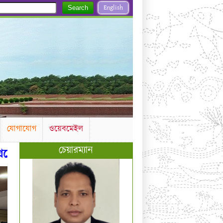
English
Search
যোগাযোগ
ওয়েবমেইল
চেয়ারম্যান
র চূড়ান্ত ফলাফল।
কাস্টমস, এক্সাইজ ও ভ্যাট কমিশনা