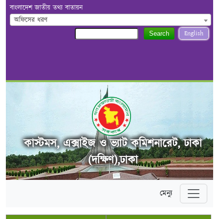
বাংলাদেশ জাতীয় তথ্য বাতায়ন
অফিসের ধরণ
English
Search
কাস্টমস, এক্সাইজ ও ভ্যাট কমিশনারেট, ঢাকা
(দক্ষিণ),ঢাকা
মেন্যু