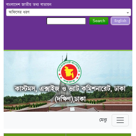
বাংলাদেশ জাতীয় তথ্য বাতায়ন
অফিসের ধরণ
English
Search
কাস্টমস, এক্সাইজ ও ভ্যাট কমিশনারেট, ঢাকা
(দক্ষিণ),ঢাকা
মেন্যু