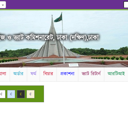
জ ও ভ্যাট কমিশনারেট, ঢাকা (দক্ষিণ),ঢাকা
ালা
অর্ডার
ফর্ম
বিচার
প্রকাশনা
ভ্যাট রিটার্ন
আরটিআই
C
C
C
C