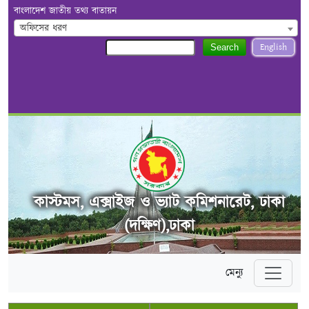
বাংলাদেশ জাতীয় তথ্য বাতায়ন
অফিসের ধরণ
English
Search
কাস্টমস, এক্সাইজ ও ভ্যাট কমিশনারেট, ঢাকা
(দক্ষিণ),ঢাকা
মেন্যু