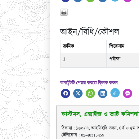
আইন/বিধি/কৌশল
ক্রমিক
শিরোনাম
1
পরীক্ষা
কনটেন্টটি শেয়ার করতে ক্লিক করুন
কাস্টমস, এক্সাইজ ও ভ্যাট কমিশনার
ঠিকানা : ১৬০/এ, আইডিইবি ভবন, ৪র্থ ও ৫ম ত
টেলিফোন : 02-48315459