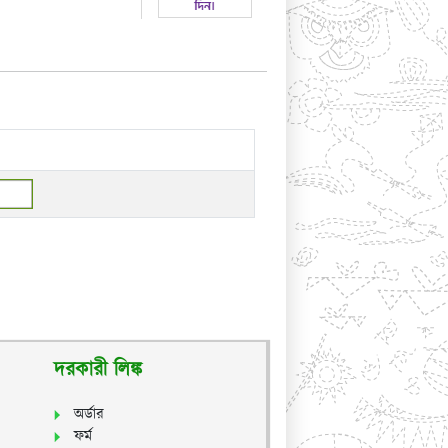
দরকারী লিঙ্ক
অর্ডার
ফর্ম