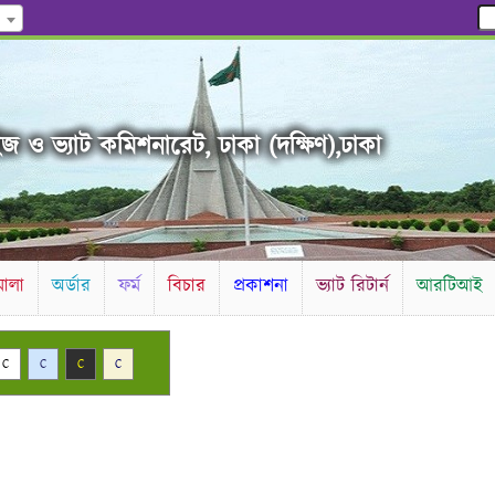
জ ও ভ্যাট কমিশনারেট, ঢাকা (দক্ষিণ),ঢাকা
ালা
অর্ডার
ফর্ম
বিচার
প্রকাশনা
ভ্যাট রিটার্ন
আরটিআই
C
C
C
C