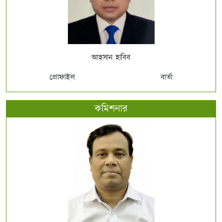
আহসান হাবিব
প্রোফাইল
বার্তা
কমিশনার