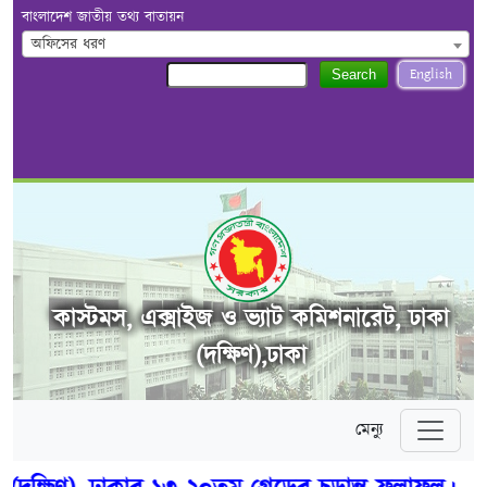
বাংলাদেশ জাতীয় তথ্য বাতায়ন
অফিসের ধরণ
English
Search
কাস্টমস, এক্সাইজ ও ভ্যাট কমিশনারেট, ঢাকা
(দক্ষিণ),ঢাকা
মেন্যু