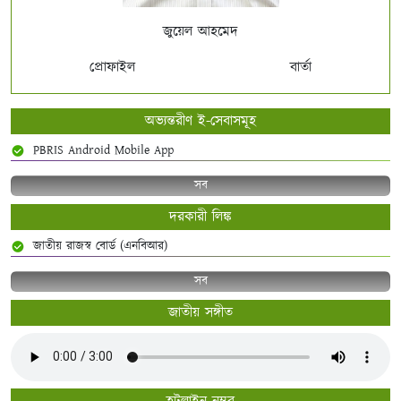
জুয়েল আহমেদ
প্রোফাইল
বার্তা
অভ্যন্তরীণ ই-সেবাসমূহ
PBRIS Android Mobile App
সব
দরকারী লিঙ্ক
জাতীয় রাজস্ব বোর্ড (এনবিআর)
সব
জাতীয় সঙ্গীত