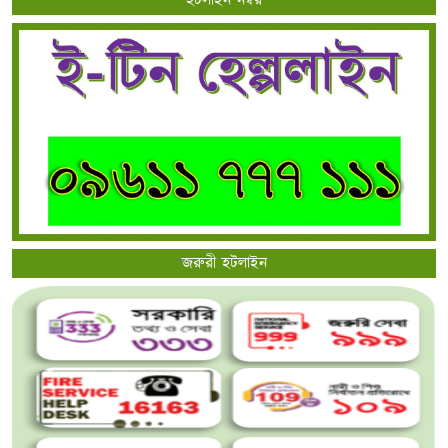
হটলাইন নম্বর
জরুরী হটলাইন